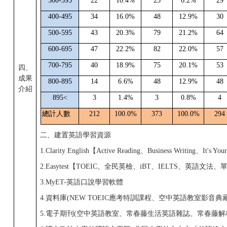
300-395
22
10.4%
23
6.2%
29
400-495
34
16.0%
48
12.9%
30
500-595
43
20.3%
79
21.2%
64
600-695
47
22.2%
82
22.0%
57
700-795
40
18.9%
75
20.1%
53
四、
成果
800-895
14
6.6%
48
12.9%
48
介紹
895<
3
1.4%
3
0.8%
4
總計人數
212
100.0%
373
100.0%
294
二、建置英語學習資源
1.Clarity English【Active Reading、Business Writing、It's Yo
2.Easytest【TOEIC、全民英檢、iBT、IELTS、英語文
3.MyET-英語口說學習軟體
4.資料庫(NEW TOEIC應考特訓課程、空中英語教室影音典
5.電子期刊(空中英語教室、常春藤生活英語雜誌、常春藤解