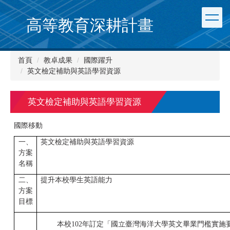
跳
到
高等教育深耕計畫
主
要
內
首頁
教卓成果
國際躍升
容
英文檢定補助與英語學習資源
區
英文檢定補助與英語學習資源
國際移動
一、
英文檢定補助與英語學習資源
方案
名稱
二、
提升本校學生英語能力
方案
目標
本校102年訂定「國立臺灣海洋大學英文畢業門檻實施