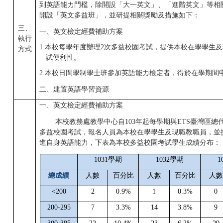
到英語能力門檻，除開設「大一英文」、「進階英文」等相
開設「英文多益班」，並研提相關獎勵及措施如下：
三、
一、英文檢定經費補助方案
執行
1.本校每學年度辦理2次多益校園考試，提供本校在學學生
方式
試便利性。
2.本校日間學制學士班參加英語能力檢定者，得於在學期間
二、建置英語學習資源
一、英文檢定經費補助方案
本校教務處教學中心自103年起每學期與ETS臺灣區
多益校園考試，報名人員為本校在學學生及現職教職員，並
進自身英語能力，下表為本校多益校園考試學生成績分布：
1031
學期
1032
學期
1
總成績
人數
百分比
人數
百分比
人數
<200
2
0.9%
1
0.3%
0
200-295
7
3.3%
14
3.8%
9