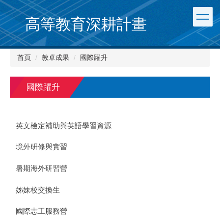
跳
到
高等教育深耕計畫
主
要
內
首頁
教卓成果
國際躍升
容
區
國際躍升
英文檢定補助與英語學習資源
境外研修與實習
暑期海外研習營
姊妹校交換生
國際志工服務營