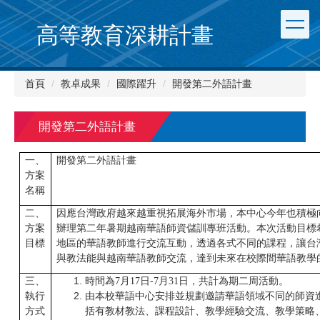
跳
到
高等教育深耕計畫
主
要
內
首頁
教卓成果
國際躍升
開發第二外語計畫
容
區
開發第二外語計畫
一、
開發第二外語計畫
方案
名稱
二、
因應台灣政府越來越重視拓展海外市場，本中心今年也積極
方案
辦理第二年暑期越南華語師資儲訓專班活動。本次活動目標
目標
地區的華語教師進行交流互動，透過各式不同的課程，讓台
與教法能與越南華語教師交流，達到未來在校際間華語教學
三、
時間為7月17日-7月31日，共計為期二周活動。
執行
由本校華語中心安排並規劃邀請華語領域不同的師資
方式
括有教材教法、課程設計、教學經驗交流、教學策略