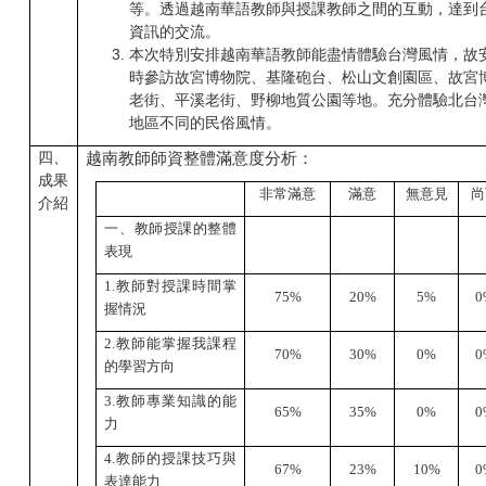
等。透過越南華語教師與授課教師之間的互動，達到
資訊的交流。
本次特別安排越南華語教師能盡情體驗台灣風情，故
時參訪故宮博物院、基隆砲台、松山文創園區、故宮
老街、平溪老街、野柳地質公園等地。充分體驗北台
地區不同的民俗風情。
四、
越南教師師資整體滿意度分析：
成果
非常滿意
滿意
無意見
尚
介紹
一、教師授課的整體
表現
1.
教師對授課時間掌
75%
20%
5%
0
握情況
2.
教師能掌握我課程
70%
30%
0%
0
的學習方向
3.
教師專業知識的能
65%
35%
0%
0
力
4.
教師的授課技巧與
67%
23%
10%
0
表達能力