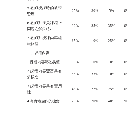
5.
教師授課時的教學
65%
30%
5%
0
態度
6.
教師對學員課程上
30%
35%
35%
0
問題之解決能力
7.
教師對授課內容組
65%
10%
25%
0
織條理
二、課程內容
1.
課程內容明確易懂
80%
10%
10%
0
2.
課程內容豐富具有
55%
35%
10%
0
多樣性
3.
課程內容具有實用
48%
27%
25%
0
性
4.
有實地操作的機會
20%
20%
40%
2