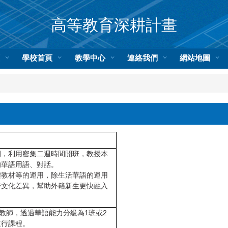
高等教育深耕計畫
頁
學校首頁
教學中心
連絡我們
網站地圖
間，利用密集二週時間開班，教授本
的華語用語、對話。
體教材等的運用，除生活華語的運用
跨文化差異，幫助外籍新生更快融入
教師，透過華語能力分級為
1
班或
2
進行課程。