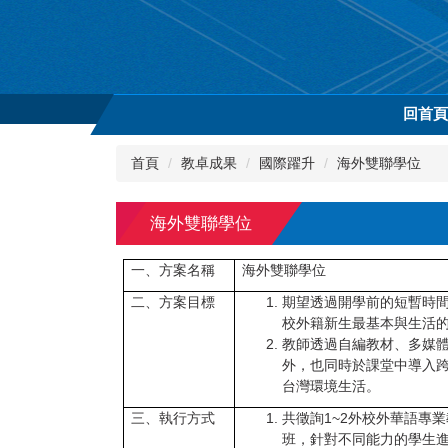
跳
到
主
要
內
回首
容
區
首頁
教卓成果
國際躍升
海外雙聯學位
海外雙聯學位
一、方案名稱
海外雙聯學位
二、方案目標
期望透過開學前的短暫時
校外籍新生最基本與生活
教師透過自編教材、多媒
外，也同時於課堂中導入
台灣環境生活。
三、執行方式
共徵詢
1~2
外校外華語專業
班，針對不同能力的學生