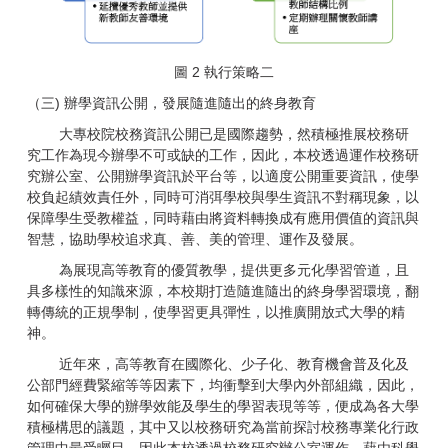
圖 2 執行策略二
（三) 辦學資訊公開，發展隨進隨出的終身教育
大專校院校務資訊公開已是國際趨勢，然積極推展校務研
究工作為現今辦學不可或缺的工作，因此，本校透過運作校務研
究辦公室、公開辦學資訊於平台等，以適度公開重要資訊，使學
校負起績效責任外，同時可消弭學校與學生資訊不對稱現象，以
保障學生受教權益，同時藉由將資料轉換成有應用價值的資訊與
智慧，協助學校追求真、善、美的管理、運作及發展。
為展現高等教育的優質教學，提供更多元化學習管道，且
具多樣性的知識來源，本校期打造隨進隨出的終身學習環境，翻
轉傳統的正規學制，使學習更具彈性，以推廣開放式大學的精
神。
近年來，高等教育在國際化、少子化、教育機會普及化及
公部門經費緊縮等等因素下，均衝擊到大學內外部組織，因此，
如何確保大學的辦學效能及學生的學習表現等等，便成為各大學
積極構思的議題，其中又以校務研究為當前探討校務專業化行政
管理中最受矚目。因此本校透過校務研究辦公室運作，藉由科學