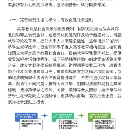
業參訪營系列軟實力培養，協助弱勢學生執行圓夢專案。
（一）完善弱勢生協助機制，有效促進社會流動
高等教育是社會流動的重要機制，因家庭社經地位與城鄉
差距影響之弱勢族群，透過簡化甄選程序及給予甄選補助、研議
就學貸款改革等，提升大學人才來源多樣性，逐年增加2%的弱
勢學生就學比率，促進弱勢學子進入高等教育機構就讀，確切實
踐國立大學之高等教育社會責任。提供就學學雜費等補助、提供
實質減輕生活負擔措施、成立弱勢輔導推動小組建置資源彙整平
台等、建立客製化學業輔導機制、辦理圓夢專案工作坊、設置產
學合作及創業服務窗口等，提供職場軟實力之職涯增能資源，協
助經濟弱勢學生透過高等教育提升能力，全方位提供弱勢助學資
源。與過往不同的是，創辦同溫共學，削弱經濟相對弱勢之階級
標籤，透過跨學系之導師、同儕、業師等全人照顧，給予每個弱
勢學生在學期間之深度關懷，促其助人自助，落實社會正義，並
獲得社會流動之機會。