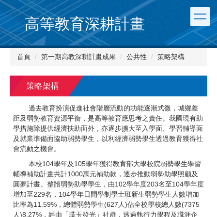
跳
到
高等教育深耕計畫
主
要
內
首頁
第一期高教深耕計畫成果
公共性
策略架構
容
區
策略架構
過去教育扮演促進社會階層流動的功能逐漸式微，城鄉差
距及弱勢教育資源平衡，是高等教育應思考之責任。我國現有助
學措施除提供經濟扶助面外，亦逐步擴大至入學面、學習輔導面
及就業準備面協助弱勢學生，以利經濟弱勢學生透過教育獲得社
會流動之機會。
本校104學年及105學年獲得教育部大學校院弱勢學生學習
輔導補助計畫共計1000萬元補助款，逐步推動弱勢助學照顧及
圓夢計畫。整體弱勢助學學生，由102學年度203名至104學年度
增加至229名，104學年日間學制學士班新生弱勢學生人數增加
比率為11.59%，總體弱勢學生(627人)佔全校學校總人數(7375
人)8.27%，經由「璞玉發光」社群，透過執行力學程及職涯企