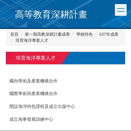
跳
到
高等教育深耕計畫
主
要
內
首頁
第一期高教深耕計畫成果
學校特色
107年成果
容
培育海洋專業人才
區
培育海洋專業人才
國內學術及產業機構合作
國際學術與產業機構合作
開設海洋特色課程及成立出版中心
成立海事發展訓練中心