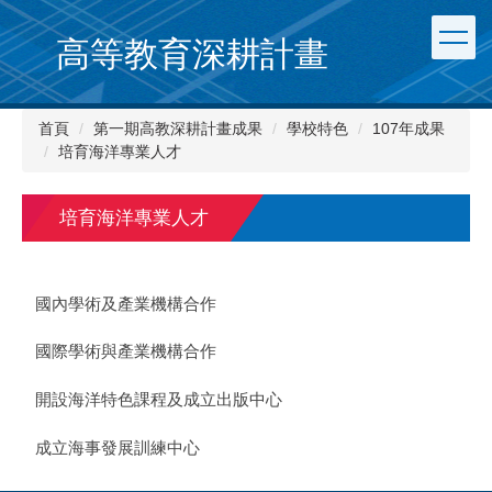
跳
到
高等教育深耕計畫
主
要
內
首頁
第一期高教深耕計畫成果
學校特色
107年成果
容
培育海洋專業人才
區
培育海洋專業人才
國內學術及產業機構合作
國際學術與產業機構合作
開設海洋特色課程及成立出版中心
成立海事發展訓練中心