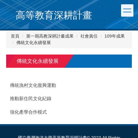
跳
到
高等教育深耕計畫
主
要
內
首頁
第一期高教深耕計畫成果
社會責任
109年成果
容
傳統文化永續發展
區
傳統文化永續發展
傳統漁村文化復興運動
推動新住民文化紀錄
強化產學合作模式
國立臺灣海洋大學高等教育深耕計畫© 2023 All Rights