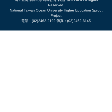
Reserved.
National Taiwan Ocean University Higher Education Sprout
Project
電話：(02)2462-2192 傳真：(02)2462-3145