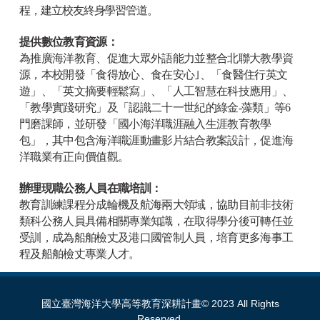
程，建立校友終身學習管道。
提供數位教育資源：
為推廣海洋教育、促進大眾外語能力並整合北聯大教學資
源，本校開發「食得
放心、食在安心｣、「食醫住行英文
遊」、「英文摘要輕鬆寫」、「人工智慧在科技應用」、
「教學實踐研究」及「認識二十一世紀的綠金
-
藻類」等
6
門磨課師，並研發「國小海洋職涯融入生涯教育教學
包」，其中包含海洋職涯動畫影片
結合教案設計，促進海
洋職業有正向價值觀。
辦理現職公務人員在職培訓：
教育訓練課程分成輪機及航海兩大領域，協助目前非技術
類科公務人員具備相關專業知識，在取得學分後可轉任並
受訓，成為船舶檢丈及港口國管制人員，培育更多海事工
程及船舶檢丈專業人才。
國立臺灣海洋大學高等教育深耕計畫© 2023 All Rights
Reserved.