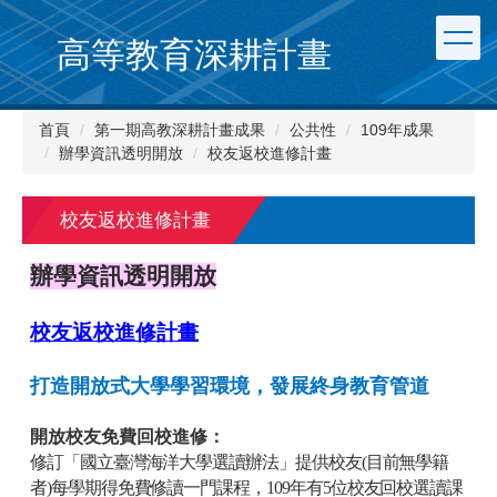
跳
到
高等教育深耕計畫
主
要
內
首頁
第一期高教深耕計畫成果
公共性
109年成果
容
辦學資訊透明開放
校友返校進修計畫
區
校友返校進修計畫
辦學資訊透明開放
校友返校進修計畫
打造開放式大學學習環境，發展終身教育管道
開放校友免費回校進修：
修訂「國立臺灣海洋大學選讀辦法」提供校友
(
目前無學籍
者
)
每學期得免費修讀一門課程，
109
年有
5
位
校友回校選讀課