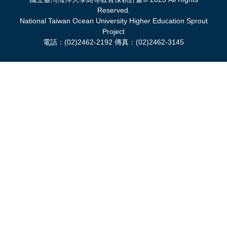
Reserved.
National Taiwan Ocean University Higher Education Sprout
Project
電話：(02)2462-2192 傳真：(02)2462-3145