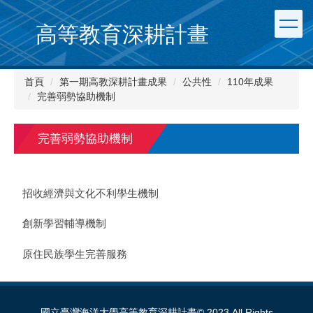
跳
到
高等教育深耕計畫
主
要
內
首頁
第一期高教深耕計畫成果
公共性
110年成果
容
完善弱勢協助機制
區
完善弱勢協助機制
招收經濟與文化不利學生機制
創新學習輔導機制
原住民族學生完善服務
國立臺灣海洋大學高等教育深耕計畫© 2023 All Rights