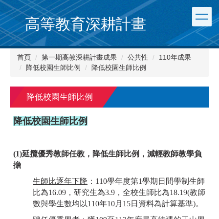
跳
到
高等教育深耕計畫
主
要
內
首頁
第一期高教深耕計畫成果
公共性
110年成果
容
降低校園生師比例
降低校園生師比例
區
降低校園生師比例
降低校園生師比例
(1)延攬優秀教師任教，降低生師比例，減輕教師教學負
擔
生師比逐年下降
：110學年度第1學期日間學制生師
比為16.09，研究生為3.9，全校生師比為18.19(教師
數與學生數均以110年10月15日資料為計算基準)。