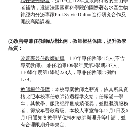
聘任優秀學者
：獲109至112年度最高待遇的玉山學
者補助，邀請法國國家科學院的國際著名水產生物
神經內分泌專家Prof.Sylvie Dufour進行研究合作及
開設高階課程。
(2)改善專兼任教師結構比例，教師權益保障，提升教學
品質：
改善專兼任教師結構
：110年專任教師415人(不含
專案教師)、兼任老師109學年度第2學期237人、
110學年度第1學期228人，專兼任教師比例約
1.79。
教師權益保障
：本校專案教師之薪資，依其所具資
格比照本校專任教師待遇標準支給；任職滿一學
年，其教學、服務經評量成績優異，並擬繼續服務
者，得按年晉敘薪級。本校人事室每年12月1日及6
月1日通知各教學單位轉知教師辦理升等申請，並
有合理限期升等規定。