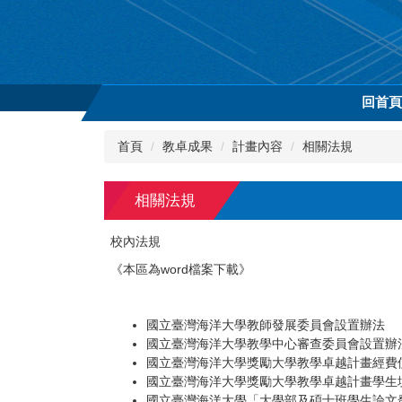
跳
到
主
要
內
回首
容
區
首頁
教卓成果
計畫內容
相關法規
相關法規
校內法規
《本區為word檔案下載》
國立臺灣海洋大學教師發展委員會設置辦法
國立臺灣海洋大學教學中心審查委員會設置辦
國立臺灣海洋大學獎勵大學教學卓越計畫經費
國立臺灣海洋大學獎勵大學教學卓越計畫學生
國立臺灣海洋大學「大學部及碩士班學生論文