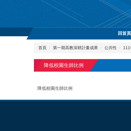
跳
到
主
要
內
回首
容
區
首頁
第一期高教深耕計畫成果
公共性
11
降低校園生師比例
降低校園生師比例