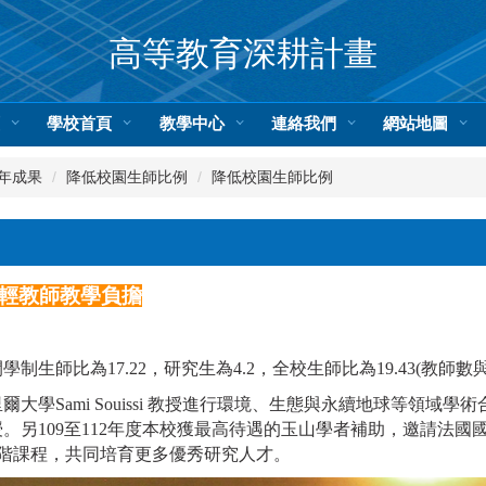
高等教育深耕計畫
頁
學校首頁
教學中心
連絡我們
網站地圖
1年成果
降低校園生師比例
降低校園生師比例
輕教師教學負擔
制生師比為17.22，研究生為4.2，全校生師比為19.43(教師數
學Sami Souissi 教授進行環境、生態與永續地球等領域
。另109至112年度本校獲最高待遇的玉山學者補助，邀請法
作及開設高階課程，共同培育更多優秀研究人才。