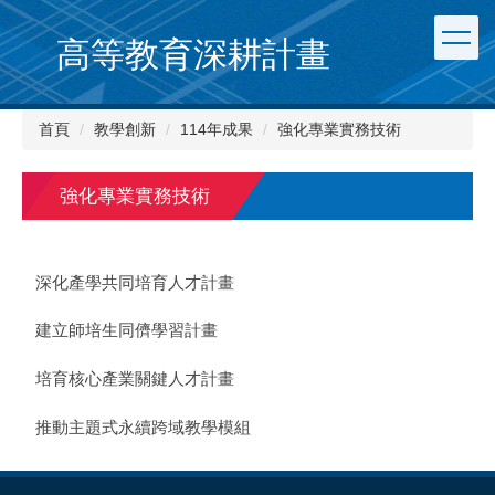
跳
到
高等教育深耕計畫
主
要
內
首頁
教學創新
114年成果
強化專業實務技術
容
區
強化專業實務技術
深化產學共同培育人才計畫
建立師培生同儕學習計畫
培育核心產業關鍵人才計畫
推動主題式永續跨域教學模組